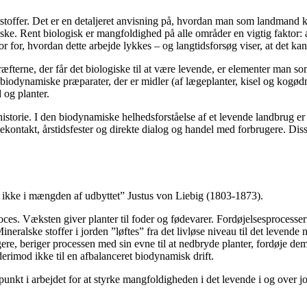
tstoffer. Det er en detaljeret anvisning på, hvordan man som landmand k
ke. Rent biologisk er mangfoldighed på alle områder en vigtig faktor: 
tor for, hvordan dette arbejde lykkes – og langtidsforsøg viser, at det k
erne, der får det biologiske til at være levende, er elementer man som 
biodynamiske præparater, der er midler (af lægeplanter, kisel og kogød
 og planter.
 historie. I den biodynamiske helhedsforståelse af et levende landbrug 
ekontakt, årstidsfester og direkte dialog og handel med forbrugere. Di
 - ikke i mængden af udbyttet” Justus von Liebig (1803-1873).
oces. Væksten giver planter til foder og fødevarer. Fordøjelsesprocesser
neralske stoffer i jorden ”løftes” fra det livløse niveau til det levend
ere, beriger processen med sin evne til at nedbryde planter, fordøje de
erimod ikke til en afbalanceret biodynamisk drift.
nkt i arbejdet for at styrke mangfoldigheden i det levende i og over j