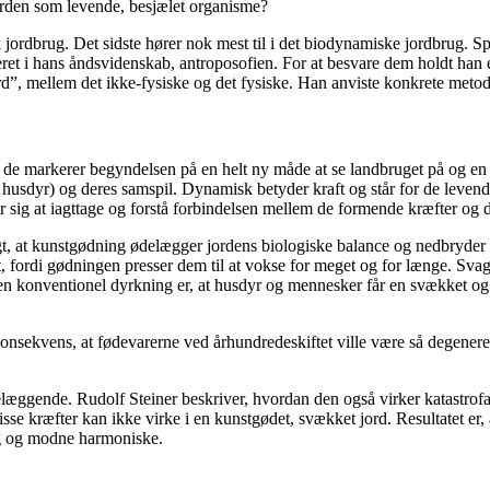
orden som levende, besjælet organisme?
isk jordbrug. Det sidste hører nok mest til i det biodynamiske jordbrug. Sp
ret i hans åndsvidenskab, antroposofien. For at besvare dem holdt han 
mellem det ikke-fysiske og det fysiske. Han anviste konkrete metoder 
og de markerer begyndelsen på en helt ny måde at se landbruget på og en
r og husdyr) og deres samspil. Dynamisk betyder kraft og står for de leve
r sig at iagttage og forstå forbindelsen mellem de formende kræfter og de
, at kunstgødning ødelægger jordens biologiske balance og nedbryder de
gt, fordi gødningen presser dem til at vokse for meget og for længe. Sv
 af en konventionel dyrkning er, at husdyr og mennesker får en svækket
nsekvens, at fødevarerne ved århundredeskiftet ville være så degenerer
læggende. Rudolf Steiner beskriver, hvordan den også virker katastrofa
isse kræfter kan ikke virke i en kunstgødet, svækket jord. Resultatet e
sig og modne harmoniske.