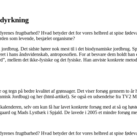
 dyrkning
renes frugtbarhed? Hvad betyder det for vores helbred at spise fødeva
orden som levende, besjælet organisme?
isk jordbrug. Det sidste hører nok mest til i det biodynamiske jordbrug. Sp
ret i hans åndsvidenskab, antroposofien. For at besvare dem holdt han 
mellem det ikke-fysiske og det fysiske. Han anviste konkrete metoder 
og tegn på bedre kvalitet af grønsager. Det viser forsøg gennem to år 
amisk Jordbug) og her (html-artikel). Se også en udsendelse fra TV2 M
alenderen, selv om kun få har lavet konkrete forsøg med at så og høste
aard og Mads Lystbæk i Spjald. De lavede i 2005 et mindre forsøg med k
renes frugtbarhed? Hvad betyder det for vores helbred at spise fødeva