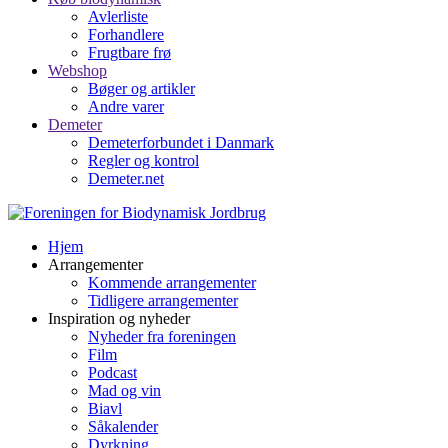
Avlerliste
Forhandlere
Frugtbare frø
Webshop
Bøger og artikler
Andre varer
Demeter
Demeterforbundet i Danmark
Regler og kontrol
Demeter.net
Hjem
Arrangementer
Kommende arrangementer
Tidligere arrangementer
Inspiration og nyheder
Nyheder fra foreningen
Film
Podcast
Mad og vin
Biavl
Såkalender
Dyrkning