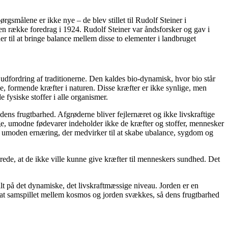
ørgsmålene er ikke nye – de blev stillet til Rudolf Steiner i
en række foredrag i 1924. Rudolf Steiner var åndsforsker og gav i
til at bringe balance mellem disse to elementer i landbruget
 udfordring af traditionerne. Den kaldes bio-dynamisk, hvor bio står
nde, formende kræfter i naturen. Disse kræfter er ikke synlige, men
 fysiske stoffer i alle organismer.
ns frugtbarhed. Afgrøderne bliver fejlernæret og ikke livskraftige
age, umodne fødevarer indeholder ikke de kræfter og stoffer, mennesker
 og umoden ernæring, der medvirker til at skabe ubalance, sygdom og
ede, at de ikke ville kunne give kræfter til menneskers sundhed. Det
lt på det dynamiske, det livskraftmæssige niveau. Jorden er en
r, at samspillet mellem kosmos og jorden svækkes, så dens frugtbarhed