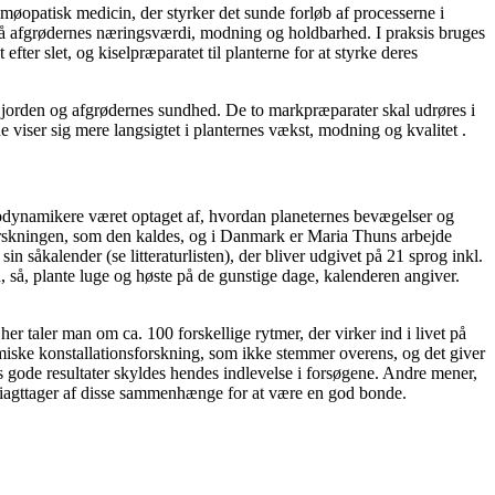
møopatisk medicin, der styrker det sunde forløb af processerne i
på afgrødernes næringsværdi, modning og holdbarhed. I praksis bruges
er slet, og kiselpræparatet til planterne for at styrke deres
 jorden og afgrødernes sundhed. De to markpræparater skal udrøres i
 viser sig mere langsigtet i planternes vækst, modning og kvalitet .
iodynamikere været optaget af, hvordan planeternes bevægelser og
forskningen, som den kaldes, og i Danmark er Maria Thuns arbejde
 såkalender (se litteraturlisten), der bliver udgivet på 21 sprog inkl.
d, så, plante luge og høste på de gunstige dage, kalenderen angiver.
er taler man om ca. 100 forskellige rytmer, der virker ind i livet på
namiske konstallationsforskning, som ikke stemmer overens, og det giver
s gode resultater skyldes hendes indlevelse i forsøgene. Andre mener,
od iagttager af disse sammenhænge for at være en god bonde.