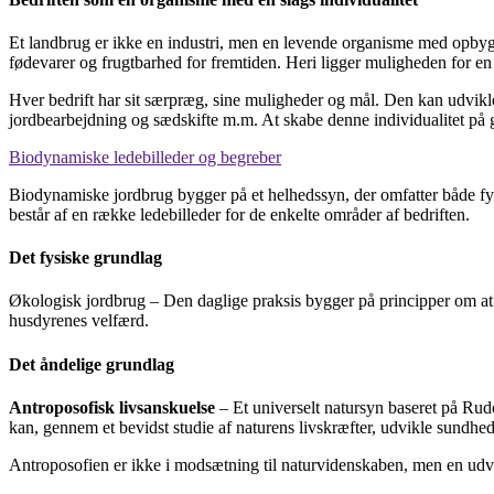
Et landbrug er ikke en industri, men en levende organisme med opbygg
fødevarer og frugtbarhed for fremtiden. Heri ligger muligheden for en
Hver bedrift har sit særpræg, sine muligheder og mål. Den kan udvikles
jordbearbejdning og sædskifte m.m. At skabe denne individualitet p
Biodynamiske ledebilleder og begreber
Biodynamiske jordbrug bygger på et helhedssyn, der omfatter både fysi
består af en række ledebilleder for de enkelte områder af bedriften.
Det fysiske grundlag
Økologisk jordbrug – Den daglige praksis bygger på principper om at h
husdyrenes velfærd.
Det åndelige grundlag
Antroposofisk livsanskuelse
– Et universelt natursyn baseret på Rudo
kan, gennem et bevidst studie af naturens livskræfter, udvikle sundheden
Antroposofien er ikke i modsætning til naturvidenskaben, men en udvide