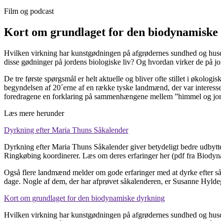
Film og podcast
Kort om grundlaget for den biodynamiske
Hvilken virkning har kunstgødningen på afgrødernes sundhed og husdy
disse gødninger på jordens biologiske liv? Og hvordan virker de på j
De tre første spørgsmål er helt aktuelle og bliver ofte stillet i økolog
begyndelsen af 20´erne af en række tyske landmænd, der var interesse
foredragene en forklaring på sammenhængene mellem ”himmel og jord”, 
Læs mere herunder
Dyrkning efter Maria Thuns Såkalender
Dyrkning efter Maria Thuns Såkalender giver betydeligt bedre udbytte 
Ringkøbing koordinerer. Læs om deres erfaringer her (pdf fra Biodyn
Også flere landmænd melder om gode erfaringer med at dyrke efter såk
dage. Nogle af dem, der har afprøvet såkalenderen, er Susanne Hyldeg
Kort om grundlaget for den biodynamiske dyrkning
Hvilken virkning har kunstgødningen på afgrødernes sundhed og husdy