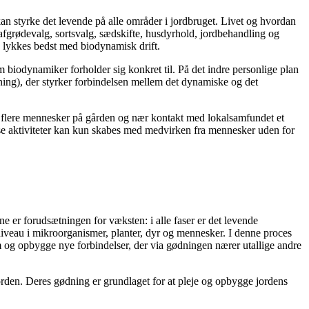
an styrke det levende på alle områder i jordbruget. Livet og hvordan
afgrødevalg, sortsvalg, sædskifte, husdyrhold, jordbehandling og
an lykkes bedst med biodynamisk drift.
biodynamiker forholder sig konkret til. På det indre personlige plan
ning), der styrker forbindelsen mellem det dynamiske og det
er flere mennesker på gården og nær kontakt med lokalsamfundet et
sse aktiviteter kan kun skabes med medvirken fra mennesker uden for
ne er forudsætningen for væksten: i alle faser er det levende
e niveau i mikroorganismer, planter, dyr og mennesker. I denne proces
m og opbygge nye forbindelser, der via gødningen nærer utallige andre
orden. Deres gødning er grundlaget for at pleje og opbygge jordens