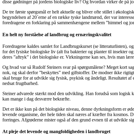
disse gødninger på jordens biologiske liv? Og hvordan virker de på j
De tre første spørgsmål er helt aktuelle og bliver ofte stillet i økolog
begyndelsen af 20´erne af en række tyske landmænd, der var interesse
foredragene en forklaring på sammenhængene mellem ”himmel og jord”, 
En helt ny forståelse af landbrug og ernæringskvalitet
Foredragene kaldes samlet for Landbrugskurset (se litteraturlisten), 
for det fysiske biologiske liv (alt fra bakterier og planter til insekte
deres ”aftryk” i det biologiske er. Virkningerne kan ses, hvis man lære
Og hvad var så Rudolf Steiners svar på spørgsmålene? Meget kort sagt
nok, og skal derfor ”beskyttes” med giftstoffer. De modner ikke rigti
skal bruge for at udvikle sig fysisk, psykisk og åndeligt. Resultatet
nedsat frugtbarhed.
Steiner advarede stærkt mod den udvikling. Han forudså som logisk ko
kan mange i dag desværre bekræfte.
Det er ikke kun på det biologiske niveau, denne dyrkningsform er øde
levende organisme, der hele tiden skal næres af kræfter fra kosmos. D
forringes. Afgrøderne mister også af den grund evnen til at udvikle 
At pleje det levende og mangfoldigheden i landbruget