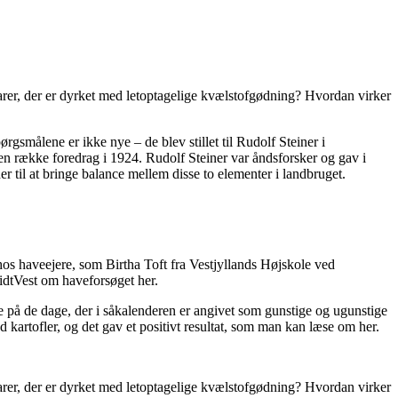
rer, der er dyrket med letoptagelige kvælstofgødning? Hvordan virker
ørgsmålene er ikke nye – de blev stillet til Rudolf Steiner i
en række foredrag i 1924. Rudolf Steiner var åndsforsker og gav i
til at bringe balance mellem disse to elementer i landbruget.
hos haveejere, som Birtha Toft fra Vestjyllands Højskole ved
idtVest om haveforsøget her.
 på de dage, der i såkalenderen er angivet som gunstige og ugunstige
artofler, og det gav et positivt resultat, som man kan læse om her.
rer, der er dyrket med letoptagelige kvælstofgødning? Hvordan virker