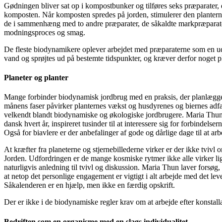
Gødningen bliver sat op i kompostbunker og tilføres seks præparater, 
komposten. Når komposten spredes på jorden, stimulerer den plantern
de i sammenhæng med to andre præparater, de såkaldte markpræparater. 
modningsproces og smag.
De fleste biodynamikere oplever arbejdet med præparaterne som en udf
vand og sprøjtes ud på bestemte tidspunkter, og kræver derfor noget pl
Planeter og planter
Mange forbinder biodynamisk jordbrug med en praksis, der planlægges 
månens faser påvirker planternes vækst og husdyrenes og biernes adfæ
velkendt blandt biodynamiske og økologiske jordbrugere. Maria Thun har 
dansk hvert år, inspireret tusinder til at interessere sig for forbinde
Også for biavlere er der anbefalinger af gode og dårlige dage til at ar
At kræfter fra planeterne og stjernebillederne virker er der ikke tvivl
Jorden. Udfordringen er de mange kosmiske rytmer ikke alle virker lige
naturligvis anledning til tvivl og diskussion. Maria Thun laver forsø
at netop det personlige engagement er vigtigt i alt arbejde med det l
Såkalenderen er en hjælp, men ikke en færdig opskrift.
Der er ikke i de biodynamiske regler krav om at arbejde efter konstall
Bedriften som en organisme med en slags individualitet