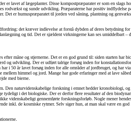
der er lavet af lægeplanter. Disse kompostpræparater er som en slags ho
es rodvækst og sunde udvikling. Præparaterne har positiv indflydelse 
Det er humuspræparatet til jorden ved såning, plantning og genvækst eft
ordring: det kræver indlevelse at forstå dybden af deres betydning for
anlægning og tid. Det er sjældent virkningerne kan ses umiddelbart – de
efter måne og stjernerne. Det er en god grund til: siden starten har b
rd og udvikling. Der er udført talrige forsøg inden for konstallations
i 50 år lavet forsøg inden for alle områder af jordbruget, og har via sin
lserne mellem himmel og jord. Mange har gode erfaringer med at lave såbe
bejde med bierne.
 om. Den naturvidenskabelige forskning i emnet hedder kronobiologi, og h
 tydeligt i det biologiske. Der er derfor flere resultater af den biody
g, ikke videnskabeligt gennemførte forskningsforløb. Nogle mener hende
evende inkl. de kosmiske rytmer. Selv siger hun, at man skal være en g
ationerne.