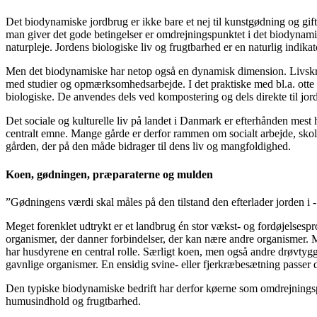
Det biodynamiske jordbrug er ikke bare et nej til kunstgødning og gif
man giver det gode betingelser er omdrejningspunktet i det biodynamis
naturpleje. Jordens biologiske liv og frugtbarhed er en naturlig indika
Men det biodynamiske har netop også en dynamisk dimension. Livskræft
med studier og opmærksomhedsarbejde. I det praktiske med bl.a. otte 
biologiske. De anvendes dels ved kompostering og dels direkte til jord
Det sociale og kulturelle liv på landet i Danmark er efterhånden mest
centralt emne. Mange gårde er derfor rammen om socialt arbejde, skol
gården, der på den måde bidrager til dens liv og mangfoldighed.
Koen, gødningen, præparaterne og mulden
”Gødningens værdi skal måles på den tilstand den efterlader jorden i
Meget forenklet udtrykt er et landbrug én stor vækst- og fordøjelsespr
organismer, der danner forbindelser, der kan nære andre organismer. Mi
har husdyrene en central rolle. Særligt koen, men også andre drøvtygg
gavnlige organismer. En ensidig svine- eller fjerkræbesætning passer d
Den typiske biodynamiske bedrift har derfor køerne som omdrejningspu
humusindhold og frugtbarhed.