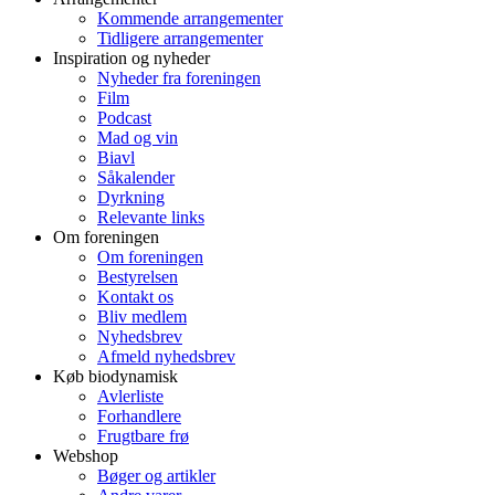
Kommende arrangementer
Tidligere arrangementer
Inspiration og nyheder
Nyheder fra foreningen
Film
Podcast
Mad og vin
Biavl
Såkalender
Dyrkning
Relevante links
Om foreningen
Om foreningen
Bestyrelsen
Kontakt os
Bliv medlem
Nyhedsbrev
Afmeld nyhedsbrev
Køb biodynamisk
Avlerliste
Forhandlere
Frugtbare frø
Webshop
Bøger og artikler