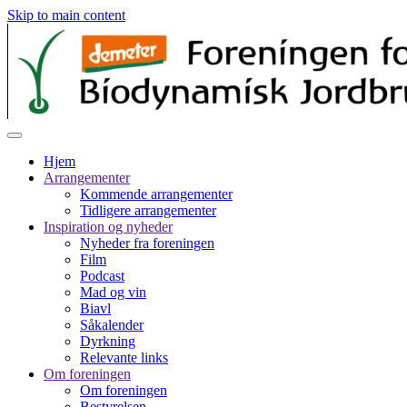
Skip to main content
Hjem
Arrangementer
Kommende arrangementer
Tidligere arrangementer
Inspiration og nyheder
Nyheder fra foreningen
Film
Podcast
Mad og vin
Biavl
Såkalender
Dyrkning
Relevante links
Om foreningen
Om foreningen
Bestyrelsen