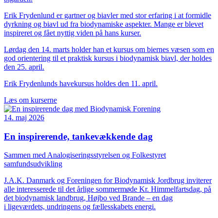
Erik Frydenlund er gartner og biavler med stor erfaring i at formidle
dyrkning og biavl ud fra biodynamiske aspekter. Mange er blevet
inspireret og fået nyttig viden på hans kurser.
Lørdag den 14. marts holder han et kursus om biernes væsen som en
god orientering til et praktisk kursus i biodynamisk biavl, der holdes
den 25. april.
Erik Frydenlunds havekursus holdes den 11. april.
Læs om kurserne
14. maj 2026
En inspirerende, tankevækkende dag
Sammen med Analogiseringsstyrelsen og Folkestyret
samfundsudvikling
J.A.K. Danmark og Foreningen for Biodynamisk Jordbrug inviterer
alle interesserede til det årlige sommermøde Kr. Himmelfartsdag, på
det biodynamisk landbrug, Højbo ved Brande – en dag
i ligeværdets, undringens og fællesskabets energi.