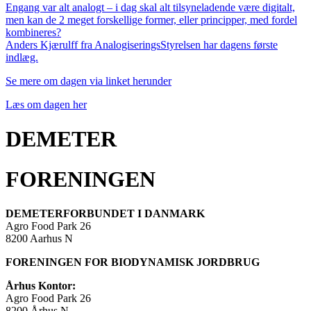
Engang var alt analogt – i dag skal alt tilsyneladende være digitalt,
men kan de 2 meget forskellige former, eller principper, med fordel
kombineres?
Anders Kjærulff fra AnalogiseringsStyrelsen har dagens første
indlæg.
Se mere om dagen via linket herunder
Læs om dagen her
DEMETER
FORENINGEN
DEMETERFORBUNDET I DANMARK
Agro Food Park 26
8200 Aarhus N
FORENINGEN FOR BIODYNAMISK JORDBRUG
Århus Kontor:
Agro Food Park 26
8200 Århus N