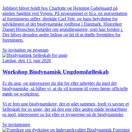
Jubilæet bliver holdt hos Charlotte og Henning Gabelgaard på
gården Søglimt ved Vojens. På programmet er bl.a. en præsentation
af foreningens stifter, direktør Carl Vett, og hans betydning for
udviklingen af det biodynamiske jordbrug i Danmark. Historiker
Daniel Henschen fortæller om grundlæggeren, som han forsker i.
Der bliver desuden andre bidrag og tid til at drøfte fremtiden for
foreningen.
Se invitation og program
Lørdag, den 13. juni 2026
Workshop Biodynamisk Ungdomsfælleskab
Er du ung, og interesserer du dig for eller arbejder du med det
biodynamiske, så håber vi, at du vil komme til vores første officielle
møde og workshop.
Vi er fem ung biodynamikere, der er gået sammen, fordi vi savner et
fælleskab for os unge, der på den ene eller anden måde beskæftiger
os med, interesserer os for eller er nysgerrige på de biodynamiske
Se invitationen