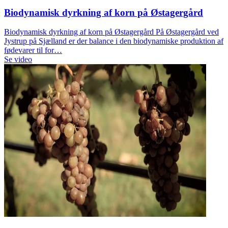
Biodynamisk dyrkning af korn på Østagergård
Biodynamisk dyrkning af korn på Østagergård På Østagergård ved
Jystrup på Sjælland er der balance i den biodynamiske produktion af
fødevarer til for…
Se video