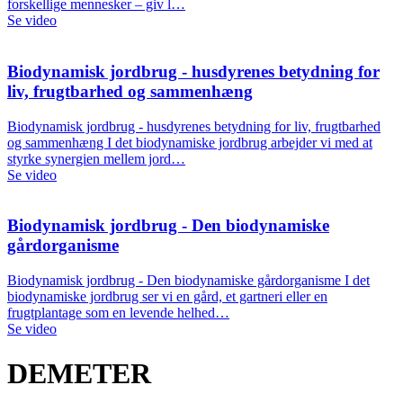
forskellige mennesker – giv l…
Se video
Biodynamisk jordbrug - husdyrenes betydning for
liv, frugtbarhed og sammenhæng
Biodynamisk jordbrug - husdyrenes betydning for liv, frugtbarhed
og sammenhæng I det biodynamiske jordbrug arbejder vi med at
styrke synergien mellem jord…
Se video
Biodynamisk jordbrug - Den biodynamiske
gårdorganisme
Biodynamisk jordbrug - Den biodynamiske gårdorganisme I det
biodynamiske jordbrug ser vi en gård, et gartneri eller en
frugtplantage som en levende helhed…
Se video
DEMETER