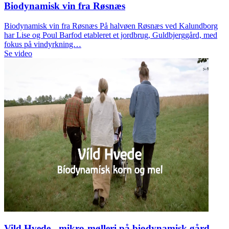
Biodynamisk vin fra Røsnæs
Biodynamisk vin fra Røsnæs På halvøen Røsnæs ved Kalundborg
har Lise og Poul Barfod etableret et jordbrug, Guldbjerggård, med
fokus på vindyrkning…
Se video
Vild Hvede - mikro-mølleri på biodynamisk gård