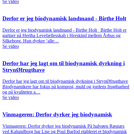
Se video
Derfor er jeg biodynamisk landmand - Birthe Holt
Derfor er jeg biodynamisk landmand - Birthe Holt Birthe Holt er
gartner på Hertha Levefællesskab i Herskind mellem Århus og
Silkeborg. Hun dyrker ‘alle…
Se video
Derfor har jeg lagt om til biodynamisk dyrkning i
StrynØfrugthave
Derfor har jeg lagt om til biodynamisk dyrkning i StrynØfrugthave
Biodynamikere har fokus på kompost, muld og jordens frugtbarhed
og på kvaliteten a…
Se video
Vinmageren: Derfor dyrker jeg biodynamisk
Vinmageren: Derfor dyrker jeg biodynamisk På halvøen Røsnæs
ved Kalundborg har Lise og Poul Barfod etableret et biodynamisk