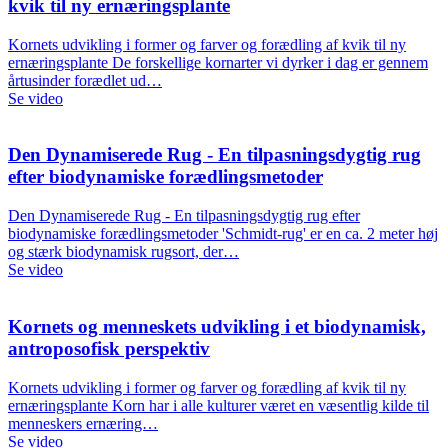
kvik til ny ernæringsplante
Kornets udvikling i former og farver og forædling af kvik til ny
ernæringsplante De forskellige kornarter vi dyrker i dag er gennem
årtusinder forædlet ud…
Se video
Den Dynamiserede Rug - En tilpasningsdygtig rug
efter biodynamiske forædlingsmetoder
Den Dynamiserede Rug - En tilpasningsdygtig rug efter
biodynamiske forædlingsmetoder 'Schmidt-rug' er en ca. 2 meter høj
og stærk biodynamisk rugsort, der…
Se video
Kornets og menneskets udvikling i et biodynamisk,
antroposofisk perspektiv
Kornets udvikling i former og farver og forædling af kvik til ny
ernæringsplante Korn har i alle kulturer været en væsentlig kilde til
menneskers ernæring…
Se video