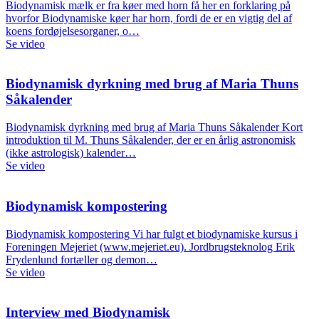
Biodynamisk mælk er fra køer med horn få her en forklaring på
hvorfor Biodynamiske køer har horn, fordi de er en vigtig del af
koens fordøjelsesorganer, o…
Se video
Biodynamisk dyrkning med brug af Maria Thuns
Såkalender
Biodynamisk dyrkning med brug af Maria Thuns Såkalender Kort
introduktion til M. Thuns Såkalender, der er en årlig astronomisk
(ikke astrologisk) kalender…
Se video
Biodynamisk kompostering
Biodynamisk kompostering Vi har fulgt et biodynamiske kursus i
Foreningen Mejeriet (www.mejeriet.eu). Jordbrugsteknolog Erik
Frydenlund fortæller og demon…
Se video
Interview med Biodynamisk