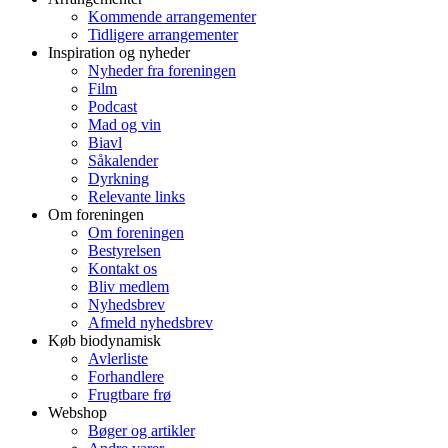
Kommende arrangementer
Tidligere arrangementer
Inspiration og nyheder
Nyheder fra foreningen
Film
Podcast
Mad og vin
Biavl
Såkalender
Dyrkning
Relevante links
Om foreningen
Om foreningen
Bestyrelsen
Kontakt os
Bliv medlem
Nyhedsbrev
Afmeld nyhedsbrev
Køb biodynamisk
Avlerliste
Forhandlere
Frugtbare frø
Webshop
Bøger og artikler