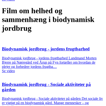
Film om helhed og
sammenhæng i biodynamisk
jordbrug
Biodynamisk jordbrug - jordens frugtbarhed
Biodynamisk jordbrug - jordens frugtbarhed Landmand Morten
Bjerre på Nørregård ved Årup på Fyn fortæller om hvordan de
plejer og forbedrer jordens frugtba…
Se video
Biodynamisk jordbrug - Sociale aktiviteter på
gården
Biodynamisk jordbrug - Sociale aktiviteter på gården Det sociale liv
er vigtigt på en biodynamisk gård. Mange mennesker – og