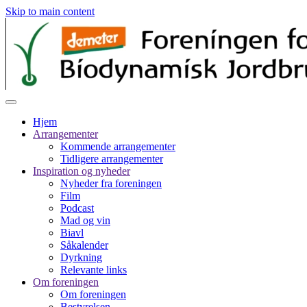
Skip to main content
Hjem
Arrangementer
Kommende arrangementer
Tidligere arrangementer
Inspiration og nyheder
Nyheder fra foreningen
Film
Podcast
Mad og vin
Biavl
Såkalender
Dyrkning
Relevante links
Om foreningen
Om foreningen
Bestyrelsen