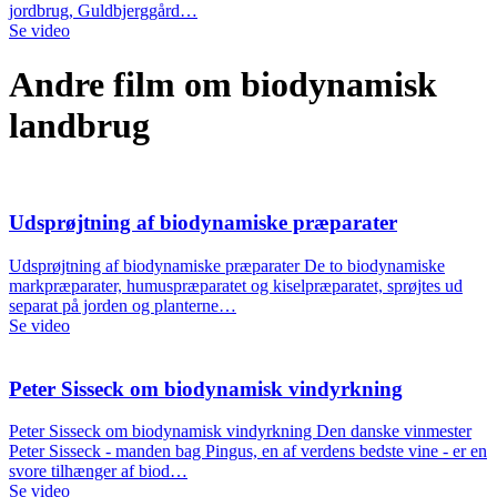
jordbrug, Guldbjerggård…
Se video
Andre film om biodynamisk
landbrug
Udsprøjtning af biodynamiske præparater
Udsprøjtning af biodynamiske præparater De to biodynamiske
markpræparater, humuspræparatet og kiselpræparatet, sprøjtes ud
separat på jorden og planterne…
Se video
Peter Sisseck om biodynamisk vindyrkning
Peter Sisseck om biodynamisk vindyrkning Den danske vinmester
Peter Sisseck - manden bag Pingus, en af verdens bedste vine - er en
svore tilhænger af biod…
Se video