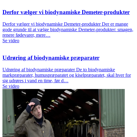
Derfor vælger vi biodynamiske Demeter-produkter
Derfor vælger vi biodynamiske Demeter-produkter Der er mange
gode grunde til at vælge biodynamiske Demeter-produkter: smagen,
renere fødevarer, mere…
Se video
Udrøring af biodynamiske præparater
Udrøring af biodynamiske præparater De to biodynamiske
markpræparater, humuspræparatet og kiselpræparatet, skal hver for
sig udrøres i vand en time, før d…
Se video