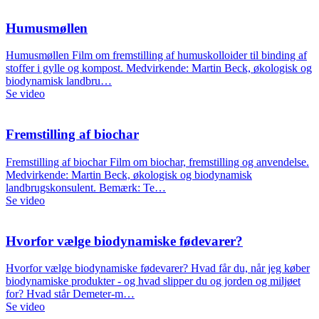
Humusmøllen
Humusmøllen Film om fremstilling af humuskolloider til binding af
stoffer i gylle og kompost. Medvirkende: Martin Beck, økologisk og
biodynamisk landbru…
Se video
Fremstilling af biochar
Fremstilling af biochar Film om biochar, fremstilling og anvendelse.
Medvirkende: Martin Beck, økologisk og biodynamisk
landbrugskonsulent. Bemærk: Te…
Se video
Hvorfor vælge biodynamiske fødevarer?
Hvorfor vælge biodynamiske fødevarer? Hvad får du, når jeg køber
biodynamiske produkter - og hvad slipper du og jorden og miljøet
for? Hvad står Demeter-m…
Se video