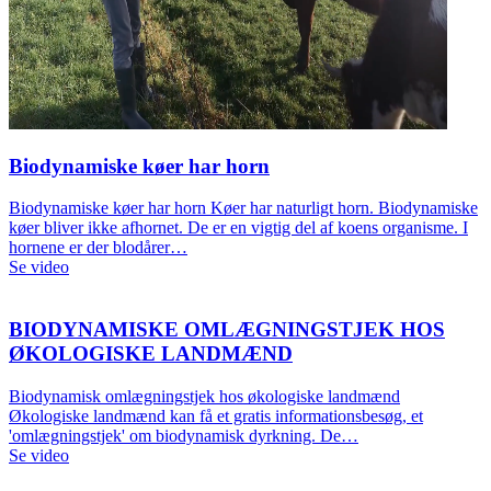
Biodynamiske køer har horn
Biodynamiske køer har horn Køer har naturligt horn. Biodynamiske
køer bliver ikke afhornet. De er en vigtig del af koens organisme. I
hornene er der blodårer…
Se video
BIODYNAMISKE OMLÆGNINGSTJEK HOS
ØKOLOGISKE LANDMÆND
Biodynamisk omlægningstjek hos økologiske landmænd
Økologiske landmænd kan få et gratis informationsbesøg, et
'omlægningstjek' om biodynamisk dyrkning. De…
Se video