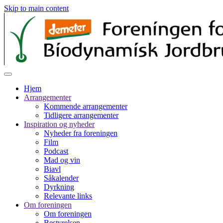
Skip to main content
Hjem
Arrangementer
Kommende arrangementer
Tidligere arrangementer
Inspiration og nyheder
Nyheder fra foreningen
Film
Podcast
Mad og vin
Biavl
Såkalender
Dyrkning
Relevante links
Om foreningen
Om foreningen
Bestyrelsen