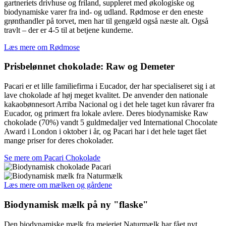
gartneriets drivhuse og friland, suppleret med økologiske og
biodynamiske varer fra ind- og udland. Rødmose er den eneste
grønthandler på torvet, men har til gengæld også næste alt. Også
travlt – der er 4-5 til at betjene kunderne.
Læs mere om Rødmose
Prisbelønnet chokolade: Raw og Demeter
Pacari er et lille familiefirma i Eucador, der har specialiseret sig i at
lave chokolade af høj meget kvalitet. De anvender den nationale
kakaobønnesort Arriba Nacional og i det hele taget kun råvarer fra
Eucador, og primært fra lokale avlere. Deres biodynamiske Raw
chokolade (70%) vandt 5 guldmedaljer ved International Chocolate
Award i London i oktober i år, og Pacari har i det hele taget fået
mange priser for deres chokolader.
Se mere om Pacari Chokolade
Læs mere om mælken og gårdene
Biodynamisk mælk på ny "flaske"
Den biodynamiske mælk fra mejeriet Naturmælk har fået nyt