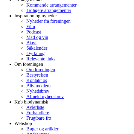
Kommende arrangementer
Tidligere arrangementer
Inspiration og nyheder
Nyheder fra foreningen
Film
Podcast
Mad og vin
Biavl
Såkalender
Dyrkning
Relevante links
Om foreningen
Om foreningen
Bestyrelsen
Kontakt os
Bliv medlem
Nyhedsbrev
Afmeld nyhedsbrev
Køb biodynamisk
Avlerliste
Forhandlere
Frugtbare frø
Webshop
Bøger og artikler