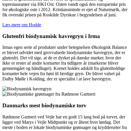
toprestauranter via HKI Ost. Osten vandt også den europæiske pris
for økologiske oste i 2012. Kristiansminde er ejet af Naturmælk, der
fik overrakt prisen på Roskilde Dyrskue i begyndelsen af juni.
Læs mere om Hodde
Glutenfri biodynamisk havregryn i Irma
Irmas egen serie af produkter under betegnelsen Økologisk Balance
er blevet udvidet med grovvalsede biodynamiske havregryn, der er
glutenfri. Det vil sige, at de er dyrket på danske marker, hvor der
ikke er rester af andre kornarter fra tidligere år (markerne bliver
gennemgået og håndluget). Kornet holdes adskilt fra glutenholdige
kornarter hele vejen fra høst til færdige gryn. De bliver valset på
Dalby Mølle i Kolding, der er specialist i at lave havregryn.
Danmarks mest biodynamiske torv
Rødmose Gartneri ved Vejle har en godt 15 lang bod på torvet, der
ligger ved Marys i Vejle Midtpunkt og er åbent hver lørdag. Det
meste i boden er lokale biodynamiske grønsager og krydderurter fra