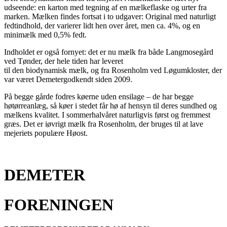
udseende: en karton med tegning af en mælkeflaske og urter fra
marken. Mælken findes fortsat i to udgaver: Original med naturligt
fedtindhold, der varierer lidt hen over året, men ca. 4%, og en
minimælk med 0,5% fedt.
Indholdet er også fornyet: det er nu mælk fra både Langmosegård
ved Tønder, der hele tiden har leveret
til den biodynamisk mælk, og fra Rosenholm ved Løgumkloster, der
var været Demetergodkendt siden 2009.
På begge gårde fodres køerne uden ensilage – de har begge
høtørreanlæg, så køer i stedet får hø af hensyn til deres sundhed og
mælkens kvalitet. I sommerhalvåret naturligvis først og fremmest
græs. Det er iøvrigt mælk fra Rosenholm, der bruges til at lave
mejeriets populære Høost.
DEMETER
FORENINGEN